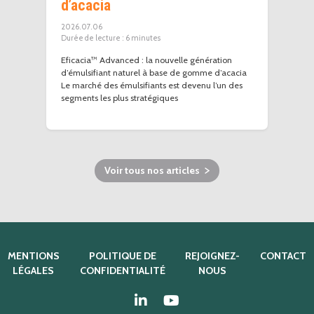
d’acacia
2026.07.06
6
minutes
Eficacia™ Advanced : la nouvelle génération
d’émulsifiant naturel à base de gomme d’acacia
Le marché des émulsifiants est devenu l’un des
segments les plus stratégiques
Voir tous nos articles
MENTIONS
POLITIQUE DE
REJOIGNEZ-
CONTACT
LÉGALES
CONFIDENTIALITÉ
NOUS