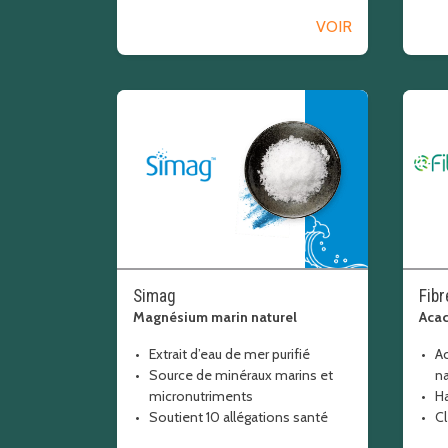
VOIR
Simag
Fib
Magnésium marin naturel
Acac
Extrait d’eau de mer purifié
A
Source de minéraux marins et
na
micronutriments
Ha
Soutient 10 allégations santé
Cl