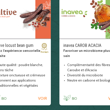
ive locust bean gum
inavea CAROB ACACIA
z l’expérience sensorielle
Favoriser un microbiome plus
Premium
aite
sain
ute qualité : poudre blanche,
Complémentarité des fibres
ans tâche
Caroube et d’Acacia
exture onctueuse et crémeuse
Diversité du microbiote
nvient aux applications
Neutre en carbone et biolog
aditionnelles et végétales
VOIR
BIO
BIO