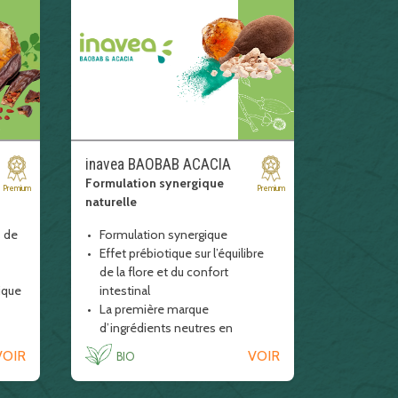
inavea BAOBAB ACACIA
Formulation synergique
Premium
Premium
naturelle
 de
Formulation synergique
Effet prébiotique sur l’équilibre
de la flore et du confort
ique
intestinal
La première marque
d’ingrédients neutres en
carbone
VOIR
VOIR
BIO
fibre enrichir enrichissement