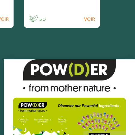
VOIR
VOIR
BIO