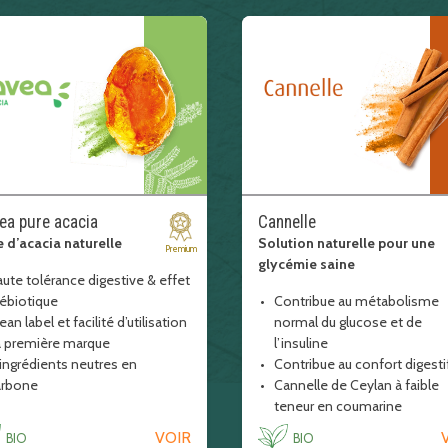
ea pure acacia
Cannelle
e d’acacia naturelle
Solution naturelle pour une
Premium
glycémie saine
ute tolérance digestive & effet
rébiotique
Contribue au métabolisme
ean label et facilité d’utilisation
normal du glucose et de
a première marque
l’insuline
ingrédients neutres en
Contribue au confort digesti
arbone
Cannelle de Ceylan à faible
bre enrichir enrichissement
teneur en coumarine
VOIR
BIO
BIO