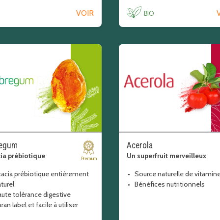
VOIR
BIO
regum
Acerola
ia prébiotique
Un superfruit merveilleux
Premium
cacia prébiotique entièrement
Source naturelle de vitamin
turel
Bénéfices nutritionnels
ute tolérance digestive
ean label et facile à utiliser