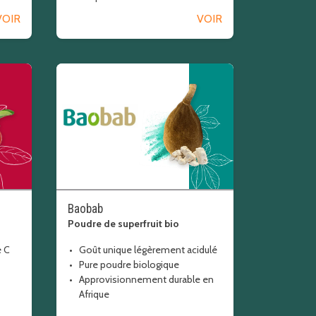
VOIR
VOIR
Baobab
Poudre de superfruit bio
e C
Goût unique légèrement acidulé
Pure poudre biologique
Approvisionnement durable en
Afrique
fibre enrichir enrichissement