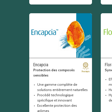
fibre enrichir enrichissement
Encapcia
Flor
Protection des composés
Syne
Premium
sensibles
Ef
Une gamme complète de
mi
solutions entièrement naturelles
Ha
Procédé technologique
Hy
spécifique et innovant
d
Excellente protection des
arômes