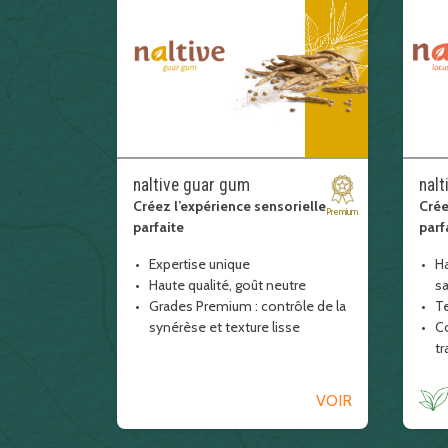
naltive guar gum
nalt
Créez l’expérience sensorielle
Crée
Premium
parfaite
parf
Expertise unique
Ha
Haute qualité, goût neutre
s
Grades Premium : contrôle de la
T
synérèse et texture lisse
Co
tr
VOIR