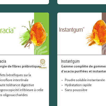
acia
Instantgum
rgie de fibres prébiotiques
Gamme complète de gomme
Premium
d’acacia purifiées et instant
fets bénéfiques sur la
croflore intestinale
Poudre soluble instantanée
ute tolérance digestive
Hydratation rapide
groscopicité inférieure à celle
Sans poussière
es oligosaccharides