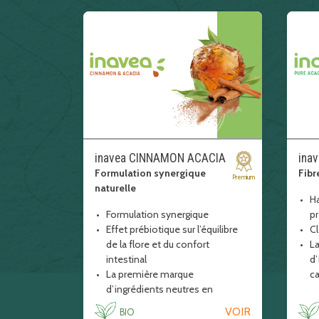
inavea CINNAMON ACACIA
inav
Formulation synergique
Fibr
Premium
naturelle
Ha
Formulation synergique
p
Effet prébiotique sur l’équilibre
Cl
de la flore et du confort
L
intestinal
d’
La première marque
c
d’ingrédients neutres en
fi
carbone
VOIR
BIO