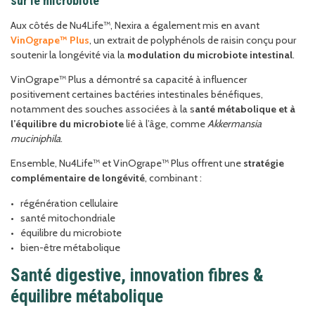
sur le microbiote
Aux côtés de Nu4Life™, Nexira a également mis en avant
VinOgrape™ Plus
, un extrait de polyphénols de raisin conçu pour
soutenir la longévité via la
modulation du microbiote intestinal
.
VinOgrape™ Plus a démontré sa capacité à influencer
positivement certaines bactéries intestinales bénéfiques,
notamment des souches associées à la s
anté métabolique et à
l’équilibre du microbiote
lié à l’âge, comme
Akkermansia
muciniphila
.
Ensemble, Nu4Life™ et VinOgrape™ Plus offrent une
stratégie
complémentaire de longévité
, combinant :
régénération cellulaire
santé mitochondriale
équilibre du microbiote
bien-être métabolique
Santé digestive, innovation fibres &
équilibre métabolique