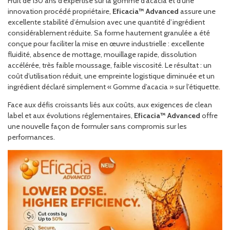
Fruit de 130 ans d’expertise sur la gomme d’acacia et d’une
innovation procédé propriétaire,
Eficacia™ Advanced
assure une
excellente stabilité d’émulsion avec une quantité d’ingrédient
considérablement réduite. Sa forme hautement granulée a été
conçue pour faciliter la mise en œuvre industrielle : excellente
fluidité, absence de mottage, mouillage rapide, dissolution
accélérée, très faible moussage, faible viscosité. Le résultat : un
coût d’utilisation réduit, une empreinte logistique diminuée et un
ingrédient déclaré simplement « Gomme d’acacia » sur l’étiquette.
Face aux défis croissants liés aux coûts, aux exigences de clean
label et aux évolutions réglementaires,
Eficacia™ Advanced
offre
une nouvelle façon de formuler sans compromis sur les
performances.