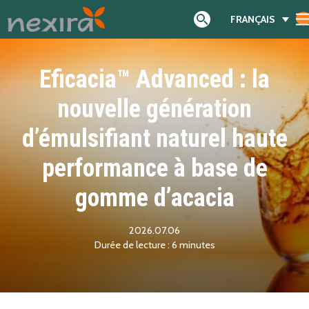
FRANÇAIS
Search
Eficacia™ Advanced : la
nouvelle génération
d’émulsifiant naturel haute
performance à base de
gomme d’acacia
2026.07.06
6
minutes